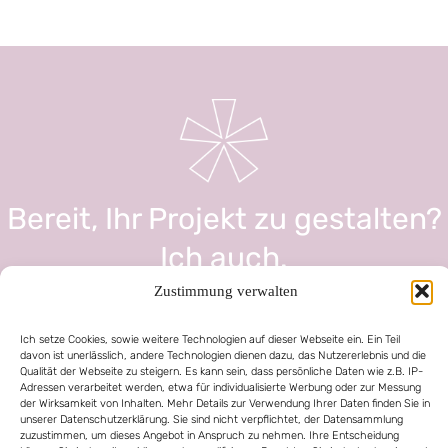
Bereit, Ihr Projekt zu gestalten?
Ich auch.
Zustimmung verwalten
0664 231 16 17
Ich setze Cookies, sowie weitere Technologien auf dieser Webseite ein. Ein Teil
info@design-made.at
davon ist unerlässlich, andere Technologien dienen dazu, das Nutzererlebnis und die
Qualität der Webseite zu steigern. Es kann sein, dass persönliche Daten wie z.B. IP-
Adressen verarbeitet werden, etwa für individualisierte Werbung oder zur Messung
der Wirksamkeit von Inhalten. Mehr Details zur Verwendung Ihrer Daten finden Sie in
unserer Datenschutzerklärung. Sie sind nicht verpflichtet, der Datensammlung
zuzustimmen, um dieses Angebot in Anspruch zu nehmen. Ihre Entscheidung